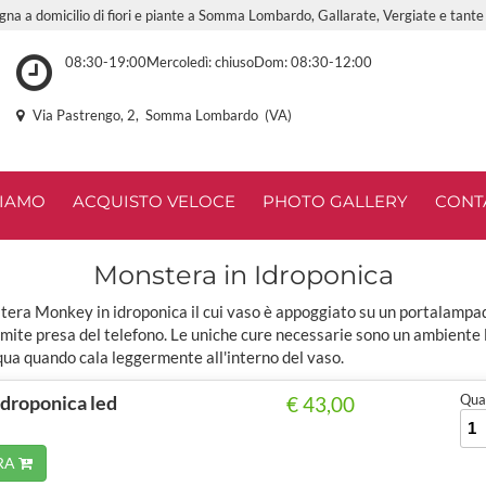
gna a domicilio di fiori e piante a Somma Lombardo, Gallarate, Vergiate e tante a
08:30-19:00Mercoledì: chiusoDom: 08:30-12:00
Via Pastrengo, 2, Somma Lombardo (VA)
SIAMO
ACQUISTO VELOCE
PHOTO GALLERY
CONT
Monstera in Idroponica
tera Monkey in idroponica il cui vaso è appoggiato su un portalampad
ramite presa del telefono. Le uniche cure necessarie sono un ambiente
ua quando cala leggermente all'interno del vaso.
idroponica led
Quan
€ 43,00
RA