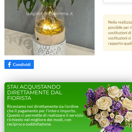
Nella realizza
possibile per 
sostituzioni di
sostituzioni s
rapporto quali
Condividi
STAI ACQUISTANDO
DIRETTAMENTE DAL
FIORISTA
Riceviamo noi direttamente sia l’ordine
che il pagamento per l’intero importo.
Questo ci permette di realizzare il servizio
richiesto nel migliore dei modi, con
reciproca soddisfazione.