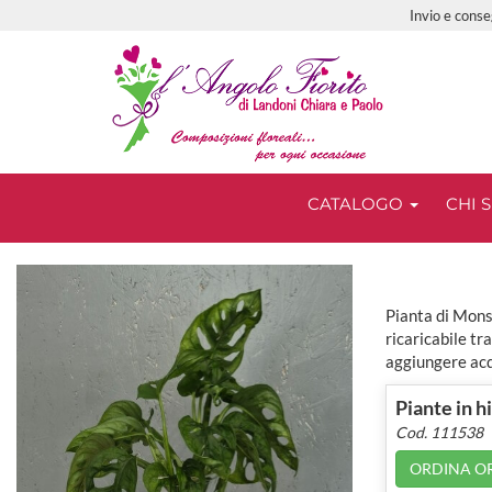
Invio e conse
CATALOGO
CHI 
Pianta di Mons
ricaricabile t
aggiungere acq
Piante in h
Cod. 111538
ORDINA O