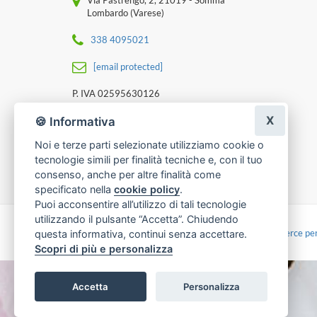
Via Pastrengo, 2, 21019 - Somma
Lombardo (Varese)
338 4095021
[email protected]
P. IVA 02595630126
X
🍪 Informativa
Noi e terze parti selezionate utilizziamo cookie o
tecnologie simili per finalità tecniche e, con il tuo
consenso, anche per altre finalità come
specificato nella
cookie policy
.
Puoi acconsentire all’utilizzo di tali tecnologie
utilizzando il pulsante “Accetta”. Chiudendo
Made with
by
Infoser.it
-
Realizzazione Siti ecommerce per
questa informativa, continui senza accettare.
Scopri di più e personalizza
Accetta
Personalizza