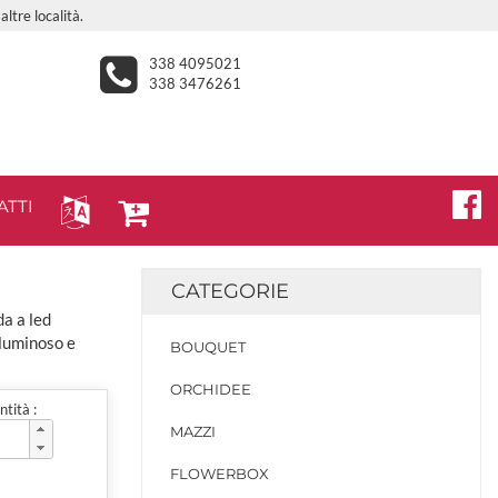
ltre località.
338 4095021
338 3476261
ATTI
CATEGORIE
a a led
 luminoso e
BOUQUET
ORCHIDEE
tità :
MAZZI
FLOWERBOX