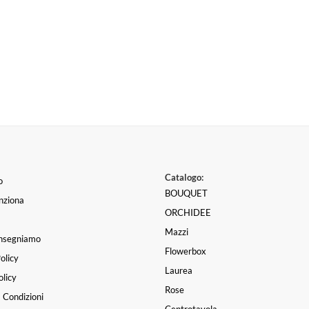
Catalogo:
o
BOUQUET
nziona
ORCHIDEE
Mazzi
nsegniamo
Flowerbox
olicy
Laurea
licy
Rose
 Condizioni