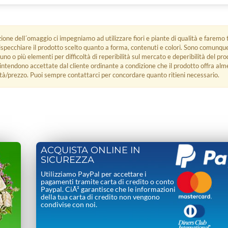
zione dell´omaggio ci impegniamo ad utilizzare fiori e piante di qualità e faremo t
rispecchiare il prodotto scelto quanto a forma, contenuti e colori. Sono comunq
 uno o più elementi per difficoltà di reperibilità sul mercato e deperibilità del pro
i intendono accettate dal cliente ordinante a condizione che il prodotto offra alm
tà/prezzo. Puoi sempre contattarci per concordare quanto ritieni necessario.
ACQUISTA ONLINE IN
SICUREZZA
Utilizziamo PayPal per accettare i
pagamenti tramite carta di credito o conto
Paypal. CiÃ² garantisce che le informazioni
della tua carta di credito non vengono
condivise con noi.