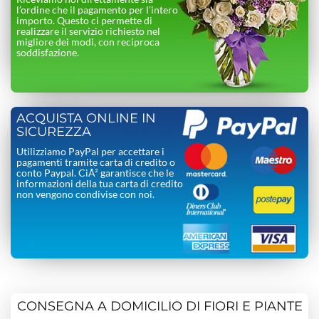
l’ordine che il pagamento per l’intero
importo. Questo ci permette di
realizzare il servizio richiesto nel
migliore dei modi, con reciproca
soddisfazione.
ACQUISTA ONLINE IN
SICUREZZA
Utilizziamo PayPal per accettare i
pagamenti tramite carta di credito o
conto Paypal. CiÃ² garantisce che le
informazioni della tua carta di credito
non vengono condivise con noi.
CONSEGNA A DOMICILIO DI FIORI E PIANTE