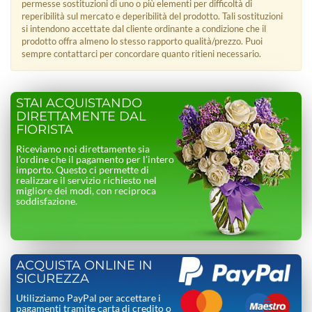
permesse sostituzioni di uno o più elementi per difficoltà di
reperibilità sul mercato e deperibilità del prodotto. Tali sostituzioni
si intendono accettate dal cliente ordinante a condizione che il
prodotto offra almeno lo stesso rapporto qualità/prezzo. Puoi
sempre contattarci per concordare quanto ritieni necessario.
STAI ACQUISTANDO
DIRETTAMENTE DAL
FIORISTA
Riceviamo noi direttamente sia
l’ordine che il pagamento per l’intero
importo. Questo ci permette di
realizzare il servizio richiesto nel
migliore dei modi, con reciproca
soddisfazione.
ACQUISTA ONLINE IN
SICUREZZA
Utilizziamo PayPal per accettare i
pagamenti tramite carta di credito o