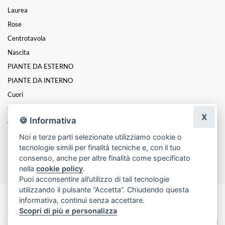
Laurea
Rose
Centrotavola
Nascita
PIANTE DA ESTERNO
PIANTE DA INTERNO
Cuori
Coroncine
X
🍪 Informativa
Composizioni
Noi e terze parti selezionate utilizziamo cookie o
ROSE STABILIZZATE
tecnologie simili per finalità tecniche e, con il tuo
Funebre
consenso, anche per altre finalità come specificato
nella
cookie policy
.
Puoi acconsentire all’utilizzo di tali tecnologie
utilizzando il pulsante “Accetta”. Chiudendo questa
informativa, continui senza accettare.
Made with
by
Infoser.it
-
Realizzazione Siti ecommerce per Fioristi
- ©
Scopri di più e personalizza
2026
Privacy Policy
Cookie Policy
Termini e Condizioni