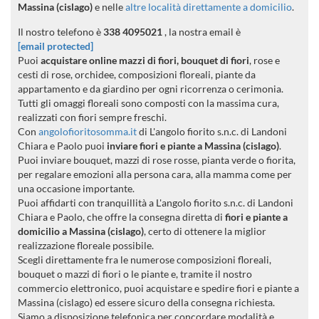
Massina (cislago)
e nelle
altre località direttamente a domicilio
.
Il nostro telefono è
338 4095021
, la nostra email è
[email protected]
Puoi
acquistare online mazzi di fiori, bouquet di fiori
, rose e
cesti di rose, orchidee, composizioni floreali, piante da
appartamento e da giardino per ogni ricorrenza o cerimonia.
Tutti gli omaggi floreali sono composti con la massima cura,
realizzati con fiori sempre freschi.
Con
angolofioritosomma.it
di L'angolo fiorito s.n.c. di Landoni
Chiara e Paolo puoi
inviare fiori e piante a Massina (cislago)
.
Puoi inviare bouquet, mazzi di rose rosse, pianta verde o fiorita,
per regalare emozioni alla persona cara, alla mamma come per
una occasione importante.
Puoi affidarti con tranquillità a L'angolo fiorito s.n.c. di Landoni
Chiara e Paolo, che offre la consegna diretta di
fiori e piante a
domicilio a Massina (cislago)
, certo di ottenere la miglior
realizzazione floreale possibile.
Scegli direttamente fra le numerose composizioni floreali,
bouquet o mazzi di fiori o le piante e, tramite il nostro
commercio elettronico, puoi acquistare e spedire fiori e piante a
Massina (cislago) ed essere sicuro della consegna richiesta.
Siamo a disposizione telefonica per concordare modalità e