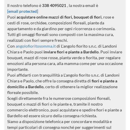
Il nostro telefono è
338 4095021
, la nostra email è
[email protected]
Puoi
acquistare online mazzi di fiori, bouquet di fiori
, rose e
cesti di rose, orchidee, composizioni floreali, piante da
appartamento e da giardino per ogni ricorrenza o cerimonia.
Tutti gli omaggi floreali sono composti con la massima cura,
realizzati con fiori sempre freschi.
Con
angolofioritosomma.it
di L'angolo fiorito s.n.c. di Landoni
Chiara e Paolo puoi
inviare fiori e piante a Bardello
. Puoi inviare
bouquet, mazzi di rose rosse, pianta verde o fiorita, per regalare
emozioni alla persona cara, alla mamma come per una occasione
importante.
Puoi affidarti con tranquillità a L'angolo fiorito s.n.c. di Landoni
Chiara e Paolo, che offre la consegna diretta di
fiori e piante a
domicilio a Bardello
, certo di ottenere la miglior realizzazione
floreale possibile.
Scegli direttamente fra le numerose composizioni floreali,
bouquet o mazzi di fiori o le piante e, tramite il nostro
commercio elettronico, puoi acquistare e spedire fiori e piante a
Bardello ed essere sicuro della consegna richiesta.
Siamo a disposizione telefonica per concordare modalità e
tempi particolari di consegna nonché per suggerimenti sul